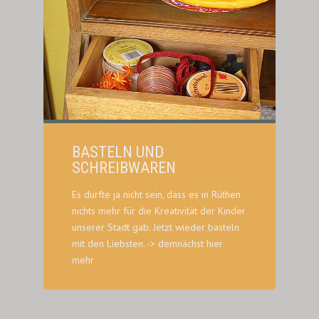
BASTELN UND
SCHREIBWAREN
Es durfte ja nicht sein, dass es in Rüthen
nichts mehr für die Kreativität der Kinder
unserer Stadt gab. Jetzt wieder basteln
mit den Liebsten. -> demnächst hier
mehr