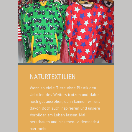
NATURTEXTILIEN
Wenn so viele Tiere ohne Plastik den
Unbillen des Wetters trotzen und dabei
noch gut aussehen, dann können wir uns
davon doch auch inspirieren und unsere
Vorbilder am Leben lassen. Mal
herschauen und hinsehen. -> demnächst
hier mehr